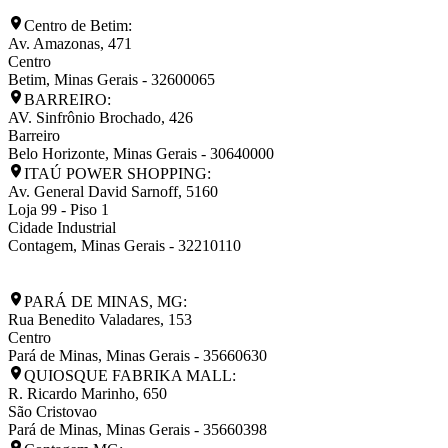
Centro de Betim:
Av. Amazonas, 471
Centro
Betim
,
Minas Gerais
-
32600065
BARREIRO:
AV. Sinfrônio Brochado, 426
Barreiro
Belo Horizonte
,
Minas Gerais
-
30640000
ITAÚ POWER SHOPPING:
Av. General David Sarnoff, 5160
Loja 99 - Piso 1
Cidade Industrial
Contagem
,
Minas Gerais
-
32210110
PARÁ DE MINAS, MG:
Rua Benedito Valadares, 153
Centro
Pará de Minas
,
Minas Gerais
-
35660630
QUIOSQUE FABRIKA MALL:
R. Ricardo Marinho, 650
São Cristovao
Pará de Minas
,
Minas Gerais
-
35660398