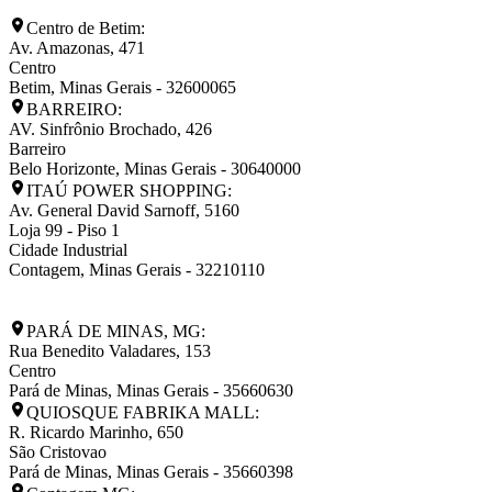
Centro de Betim:
Av. Amazonas, 471
Centro
Betim
,
Minas Gerais
-
32600065
BARREIRO:
AV. Sinfrônio Brochado, 426
Barreiro
Belo Horizonte
,
Minas Gerais
-
30640000
ITAÚ POWER SHOPPING:
Av. General David Sarnoff, 5160
Loja 99 - Piso 1
Cidade Industrial
Contagem
,
Minas Gerais
-
32210110
PARÁ DE MINAS, MG:
Rua Benedito Valadares, 153
Centro
Pará de Minas
,
Minas Gerais
-
35660630
QUIOSQUE FABRIKA MALL:
R. Ricardo Marinho, 650
São Cristovao
Pará de Minas
,
Minas Gerais
-
35660398