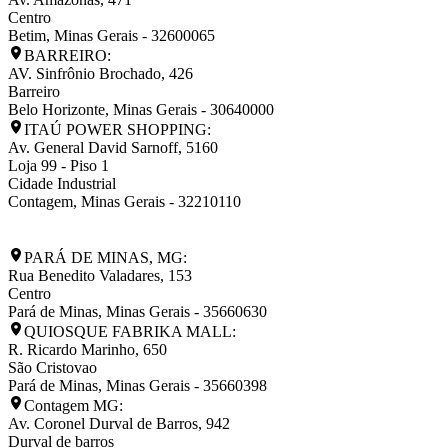
Centro
Betim
,
Minas Gerais
-
32600065
BARREIRO:
AV. Sinfrônio Brochado, 426
Barreiro
Belo Horizonte
,
Minas Gerais
-
30640000
ITAÚ POWER SHOPPING:
Av. General David Sarnoff, 5160
Loja 99 - Piso 1
Cidade Industrial
Contagem
,
Minas Gerais
-
32210110
PARÁ DE MINAS, MG:
Rua Benedito Valadares, 153
Centro
Pará de Minas
,
Minas Gerais
-
35660630
QUIOSQUE FABRIKA MALL:
R. Ricardo Marinho, 650
São Cristovao
Pará de Minas
,
Minas Gerais
-
35660398
Contagem MG:
Av. Coronel Durval de Barros, 942
Durval de barros