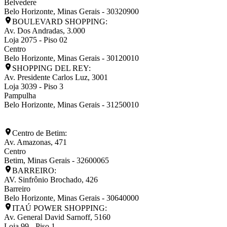
Belvedere
Belo Horizonte
,
Minas Gerais
-
30320900
BOULEVARD SHOPPING:
Av. Dos Andradas, 3.000
Loja 2075 - Piso 02
Centro
Belo Horizonte
,
Minas Gerais
-
30120010
SHOPPING DEL REY:
Av. Presidente Carlos Luz, 3001
Loja 3039 - Piso 3
Pampulha
Belo Horizonte
,
Minas Gerais
-
31250010
Centro de Betim:
Av. Amazonas, 471
Centro
Betim
,
Minas Gerais
-
32600065
BARREIRO:
AV. Sinfrônio Brochado, 426
Barreiro
Belo Horizonte
,
Minas Gerais
-
30640000
ITAÚ POWER SHOPPING:
Av. General David Sarnoff, 5160
Loja 99 - Piso 1