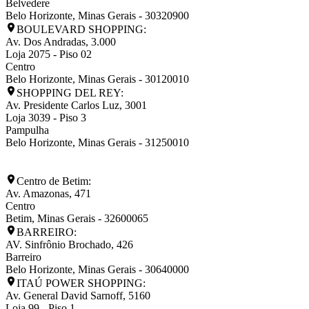
Belvedere
Belo Horizonte
,
Minas Gerais
-
30320900
BOULEVARD SHOPPING:
Av. Dos Andradas, 3.000
Loja 2075 - Piso 02
Centro
Belo Horizonte
,
Minas Gerais
-
30120010
SHOPPING DEL REY:
Av. Presidente Carlos Luz, 3001
Loja 3039 - Piso 3
Pampulha
Belo Horizonte
,
Minas Gerais
-
31250010
Centro de Betim:
Av. Amazonas, 471
Centro
Betim
,
Minas Gerais
-
32600065
BARREIRO:
AV. Sinfrônio Brochado, 426
Barreiro
Belo Horizonte
,
Minas Gerais
-
30640000
ITAÚ POWER SHOPPING:
Av. General David Sarnoff, 5160
Loja 99 - Piso 1