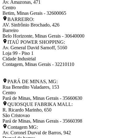
Av. Amazonas, 471
Centro
Betim
,
Minas Gerais
-
32600065
BARREIRO:
AV. Sinfrônio Brochado, 426
Barreiro
Belo Horizonte
,
Minas Gerais
-
30640000
ITAÚ POWER SHOPPING:
Av. General David Sarnoff, 5160
Loja 99 - Piso 1
Cidade Industrial
Contagem
,
Minas Gerais
-
32210110
PARÁ DE MINAS, MG:
Rua Benedito Valadares, 153
Centro
Pará de Minas
,
Minas Gerais
-
35660630
QUIOSQUE FABRIKA MALL:
R. Ricardo Marinho, 650
São Cristovao
Pará de Minas
,
Minas Gerais
-
35660398
Contagem MG:
Av. Coronel Durval de Barros, 942